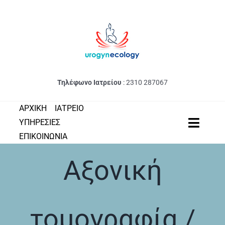
Μετάβαση
στο
περιεχόμενο
Τηλέφωνο Ιατρείου
:
2310 287067
ΑΡΧΙΚΗ
ΙΑΤΡΕΙΟ
ΥΠΗΡΕΣΙΕΣ
Toggle
ΕΠΙΚΟΙΝΩΝΙΑ
Naviga
ΠΑΘΗΣΕΙΣ
Αξονική
ΔΙΑΓΝΩΣΤΙΚΕΣ ΕΞΕΤΑΣΕΙΣ
ΣΥΝΤΗΡΗΤΙΚΗ ΑΝΤΙΜΕΤΩ
τομογραφία /