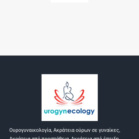
Ουρογυναικολογία, Ακράτεια ούρων σε γυναίκες,
Ακράτεια από προσπάθεια, Ακράτεια από έπειξη,