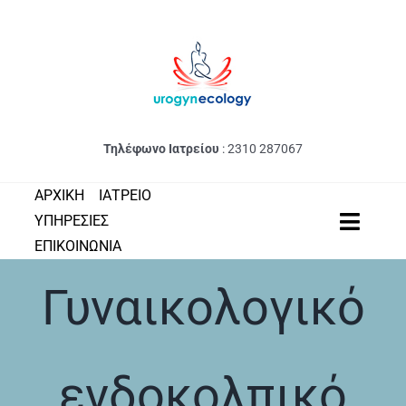
Μετάβαση
στο
περιεχόμενο
Τηλέφωνο Ιατρείου
:
2310 287067
ΑΡΧΙΚΗ
ΙΑΤΡΕΙΟ
ΥΠΗΡΕΣΙΕΣ
Toggle
ΕΠΙΚΟΙΝΩΝΙΑ
Naviga
ΠΑΘΗΣΕΙΣ
Γυναικολογικό
ΔΙΑΓΝΩΣΤΙΚΕΣ ΕΞΕΤΑΣΕΙΣ
ΣΥΝΤΗΡΗΤΙΚΗ ΑΝΤΙΜΕΤΩ
ενδοκολπικό